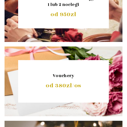
1 lub 2 noclegi
od 950zł
Vouchery
od 380zł/os