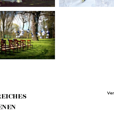
Ver
REICHES
ENEN