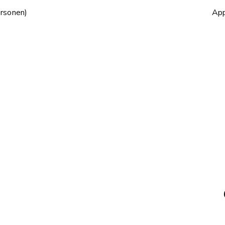
rsonen)
App