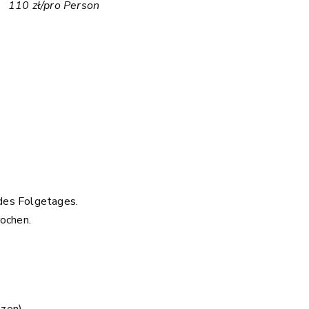
110 zł/pro Person
des Folgetages.
rochen.
tzen)