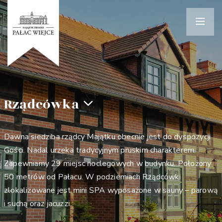
Rządcówka
Dawna siedziba rządcy Majątku obecnie jest do dyspozycji
Gości. Nadal urzeka tradycyjnym pruskim charakterem.
Zapewniamy 29 miejsc noclegowych w budynku. Położony
50 metrów od Pałacu. W podziemiach Rządcówki
zlokalizowane jest mini SPA wyposażone w sauny – parową
i suchą oraz jacuzzi.