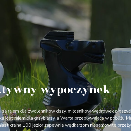
ktywny wypoczynek
 są rajem dla zwolenników ciszy, miłośników wędrówek pieszyc
a jest rajem dla grzybiarzy, a Warta przepływająca w pobliżu M
ast kraina 100 jezior zapewnia wędkarzom niesamowite przeżyc