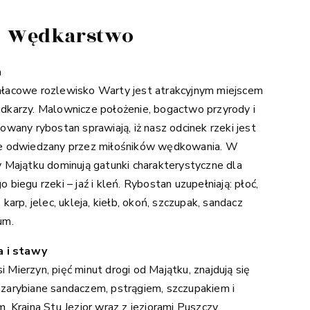
Wędkarstwo
a
łacowe rozlewisko Warty jest atrakcyjnym miejscem
dkarzy. Malownicze położenie, bogactwo przyrody i
cowany rybostan sprawiają, iż nasz odcinek rzeki jest
e odwiedzany przez miłośników wędkowania. W
y Majątku dominują gatunki charakterystyczne dla
o biegu rzeki – jaź i kleń. Rybostan uzupełniają: płoć,
 karp, jelec, ukleja, kiełb, okoń, szczupak, sandacz
um.
a i stawy
 Mierzyn, pięć minut drogi od Majątku, znajdują się
zarybiane sandaczem, pstrągiem, szczupakiem i
m. Kraina Stu Jezior wraz z jeziorami Puszczy