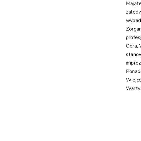
Mająte
zaledw
wypad
Zorgan
profes
Obra, 
stanow
imprez
Ponad
Wiejce
Warty