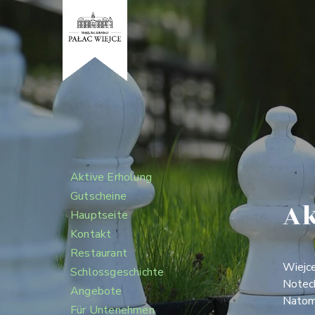
Aktive Erholung
Gutscheine
A
Hauptseite
Kontakt
Restaurant
Wiejce
Schlossgeschichte
Noteck
Angebote
Natomi
Für Untenehmen