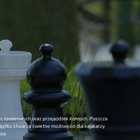
h, rowerowych oraz przejażdżek konnych. Puszcza
ajątku stwarza świetne możliwości dla kajakarzy.
ia.