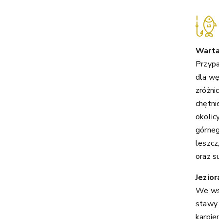
Wart
Przypa
dla wę
zróżni
chętni
okolic
górneg
leszcz,
oraz s
Jezior
We wsi
stawy 
karpie