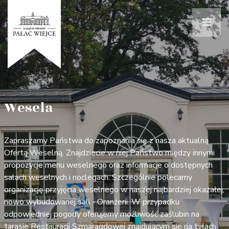
Wesela
Zapraszamy Państwa do zapoznania się z nasza aktualną
Ofertą Weselną. Znajdziecie w niej Państwo między innymi
propozycje menu weselnego oraz informacje o dostępnych
salach weselnych i noclegach. Szczególnie polecamy
organizację przyjęcia weselnego w naszej najbardziej okazałej,
nowo wybudowanej sali - Oranżerii. W przypadku
odpowiedniej pogody oferujemy możliwość zaślubin na
tarasie Restauracji Szmaragdowej znajdującym się na tyłach