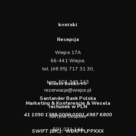
Kontakt
Recepcja
Wiejce 17A
66-441 Wiejce,
tel. (48 95) 717 31 30,
kom. 501 349 743
Konto Bankowe
rezerwacje@wiejce.pl
Santander Bank Polska
Marketing & Konferencje & Wesela
rachunek w PLN
41 1090 1388 0000 0001 4987 6800
Justyna Okupska
501 031 144
SWIFT (BIC):
WBKPPLPPXXX