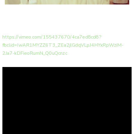
https://vimeo.com/155437670/4ca7ed8cd8?
fbclid=IwAR1MYZZ6T3_ZEa2jlGdqVLpJ4HYxRpWziM-
2Ja7-kDFieoRumN_Q0uQcnzc